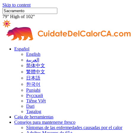
Skip to content
79°
High of 102°
Español
English
العربية
简体中文
繁體中文
日本語
한국어
Punjabi
Русский
Tiếng Việt
Dari
Tagalog
Caja de herramientas
Consejos para mantenerse fresco
Síntomas de las enfermedades causadas por el calor
Adultos Mayores de 65+