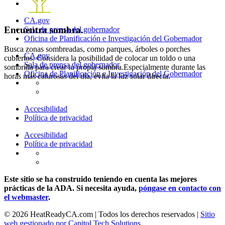
Follow us on facebook
CA.gov
Encuentra sombra.
Sala de prensa del gobernador
Oficina de Planificación e Investigación del Gobernador
Busca zonas sombreadas, como parques, árboles o porches
CA.gov
cubiertos. Considera la posibilidad de colocar un toldo o una
Sala de prensa del gobernador
sombrilla para crear tu propia sombra.Especialmente durante las
Oficina de Planificación e Investigación del Gobernador
horas más calurosas del día, evita la luz solar directa.
Follow us on twitter
Follow us on facebook
Accesibilidad
Política de privacidad
Accesibilidad
Política de privacidad
Follow us on twitter
Follow us on facebook
Este sitio se ha construido teniendo en cuenta las mejores
prácticas de la ADA. Si necesita ayuda,
póngase en contacto con
el webmaster
.
© 2026 HeatReadyCA.com | Todos los derechos reservados |
Sitio
web gestionado por Capitol Tech Solutions