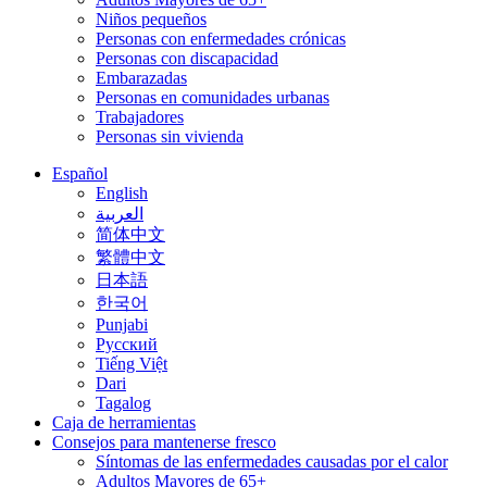
Niños pequeños
Personas con enfermedades crónicas
Personas con discapacidad
Embarazadas
Personas en comunidades urbanas
Trabajadores
Personas sin vivienda
Toggle Submenu
Español
English
العربية
简体中文
繁體中文
日本語
한국어
Punjabi
Русский
Tiếng Việt
Dari
Tagalog
Caja de herramientas
Toggle Submenu
Consejos para mantenerse fresco
Síntomas de las enfermedades causadas por el calor
Adultos Mayores de 65+