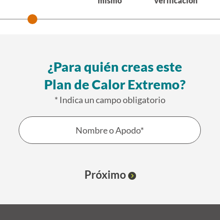
mismo
verificación
Empieza Aquí
¿Para quién creas este
Plan de Calor Extremo?
* Indica un campo obligatorio
¿Para
quién
creas
este
Próximo
Plan
de
Calor