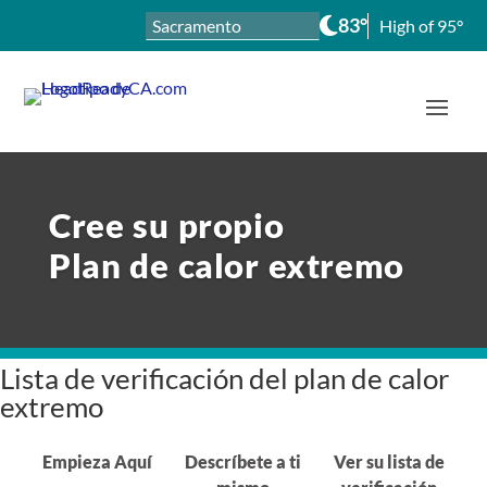
Skip
83°
High of 95°
to
content
Cree su propio
Plan de calor extremo
Lista de verificación del plan de calor
extremo
Empieza Aquí
Descríbete a ti
Ver su lista de